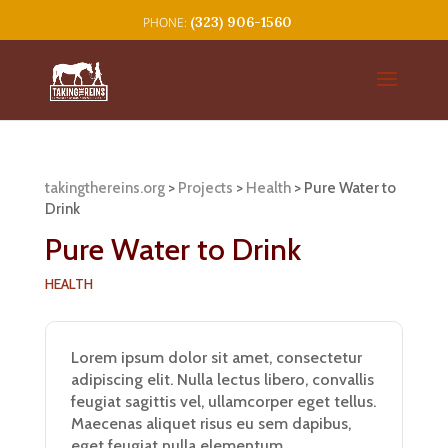
(323) 906-1560
takingthereins.org
>
Projects
>
Health
>
Pure Water to
Drink
Pure Water to Drink
HEALTH
Lorem ipsum dolor sit amet, consectetur
adipiscing elit. Nulla lectus libero, convallis
feugiat sagittis vel, ullamcorper eget tellus.
Maecenas aliquet risus eu sem dapibus,
eget feugiat nulla elementum.